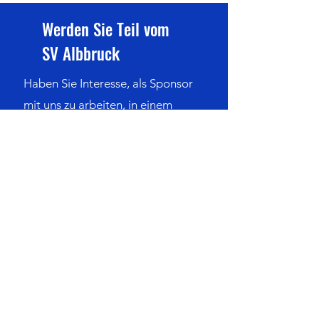
Werden Sie Teil vom
SV Albbruck
Haben Sie Interesse, als Sponsor
mit uns zu arbeiten, in einem
unserer Teams zu spielen oder ein
anderes Anliegen?
Kontaktieren Sie uns
Sportverein Albbruck 1923 e.V.
Rosenweg 12
79774 Albbruck